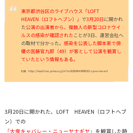
東京都渋谷区のライブハウス「LOFT
HEAVEN（ロフトヘブン）」
で
3月20日
に開かれ
た
公演の出演者から、複数人の新型コロナウイ
ルスの感染が確認された
ことが3日、運営会社へ
の取材で分かった。
感染を公表した脚本家で俳
優の宮藤官九郎（49）が客として公演を観賞し
ていたという情報もある。
引用：https://headlines.yahoo.co.jp/hl?a=20200404-00000101-spnannex-ent
3月20日に開かれた、LOFT HEAVEN（ロフトヘブ
ン）での
「大衆キャバレー・ニューヤナギヤ」
を観賞した時