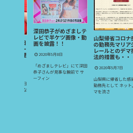
深田恭子がめざましテ
レビで半ケツ画像・動
山梨帰省コロナ感染
福田明日
画を披露！！
の勤務先マリアジュ
ヘアヌー
レールとのデマ投稿
売する理
2020年5月8日
法的措置も・・・
「めざましテレビ」にて深田
2020年5月7日
恭子さんが見事な腕前で サ
ーフィン
山梨県に帰省した感染女
の福田明日
勤務先として ネット上で
0年4月にな
マを流さ