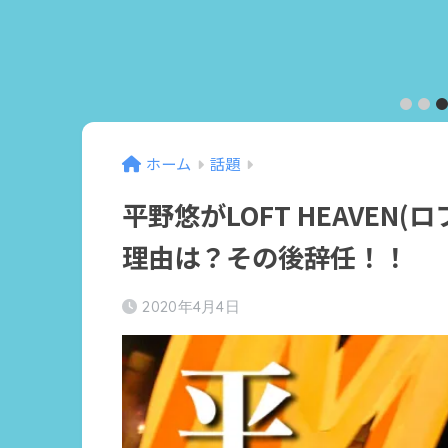
6
7
8
9
10
ホーム
話題
平野悠がLOFT HEAVEN
理由は？その後辞任！！
2020年4月4日