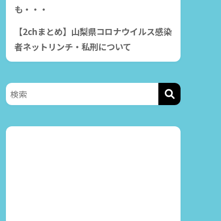
も・・・
【2chまとめ】山梨県コロナウイルス感染
【動
者ネットリンチ・私刑について
石川優実（岡村隆史降
恵俊
板署名運動中）が過去
と大
に風俗嬢を見下してい
た！
20
2020年5月1日
202
おび！
2020年4月23日の「オールナ
か
イトニッポン」での 岡村隆
史
川本豪のツイッター内
容との駒場孝中学校が
特定！！
2020年5月1日