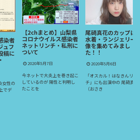
【2chまとめ】山梨県
尾碕真花のカップは？
コロナウイルス感染者
水着・ランジェリー画
者
ネットリンチ・私刑に
像を集めてみまし
フ
ついて
た！！
に
2020年5月7日
2020年5月6日
今ネットで大炎上を巻き起こ
「オスカル！はなきんリサー
しているのが 陽性と判明し
チ」にも出演中の 尾碕真花
性の
たことを
（おさき
デ