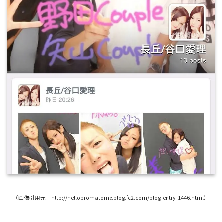
（画像引用元 http://hellopromatome.blog.fc2.com/blog-entry-1446.html）