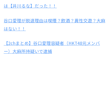
は【井川るな】だった！！
谷口愛理が脱退理由は喫煙？飲酒？異性交遊？大麻
はない！！
【2chまとめ】谷口愛理容疑者（HKT48元メンバ
ー）大麻所持疑いで逮捕