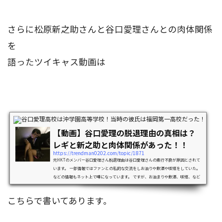
さらに松原新之助さんと谷口愛理さんとの肉体関係
を
語ったツイキャス動画は
ニュ
【動画】谷口愛理の脱退理由の真相は？
レギと新之助と肉体関係があった！！
https://trendman0202.com/topic/1871
元HKTのメンバー谷口愛理さん脱退理由は谷口愛理さんの素行不良が原因とされて
います。 一部情報ではファンとの私的な交流をしお泊りや飲酒や喫煙をしていた。
などの情報もネット上で噂になっています。 ですが、お泊まりや飲酒、喫煙、など
の写真が流出したわけでもなく真相は闇の中でした。 しかし調べていくと福岡の現
場ヲタを名乗る男が「真相を暴露する」と書き込みがなされ今回のHKT脱退の原因
こちらで書いてあります。
になったのは 「レギ軍団」 が関与しているとのことでした。 しかも主犯格は谷口愛
理さんとのことでした。 &…