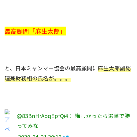
最高顧問「麻生太郎」
と、日本ミャンマー協会の最高顧問に
麻生太郎副総
理兼財務相の氏名が。。。
@83BnHrAoqEpfQi4： 悔しかったら選挙で勝
ってみな
2020-04-21 20:19