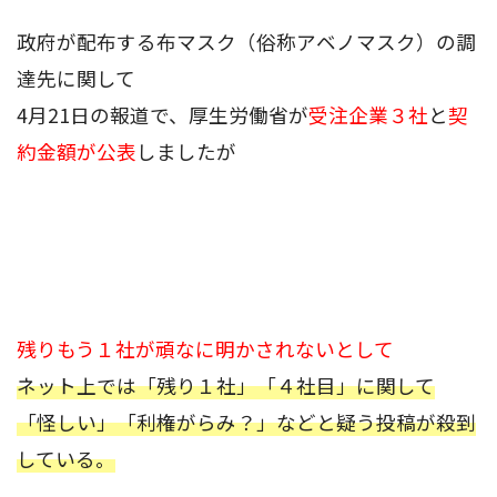
政府が配布する布マスク（俗称アベノマスク）の調
達先に関して
4月21日の報道で、厚生労働省が
受注企業３社
と
契
約金額が公表
しましたが
残りもう１社が頑なに明かされないとして
ネット上では「残り１社」「４社目」に関して
「怪しい」「利権がらみ？」などと疑う投稿が殺到
している。