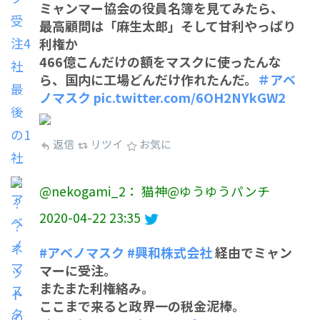
ミャンマー協会の役員名簿を見てみたら、
最高顧問は「麻生太郎」そして甘利やっぱり
利権か
466億こんだけの額をマスクに使ったんな
ら、国内に工場どんだけ作れたんだ。
＃アベ
ノマスク
pic.twitter.com/6OH2NYkGW2
返信
リツイ
お気に
@nekogami_2： 猫神@ゆうゆうパンチ
2020-04-22 23:35
#アベノマスク
#興和株式会社
経由でミャン
マーに受注。
またまた利権絡み。
ここまで来ると政界一の税金泥棒。