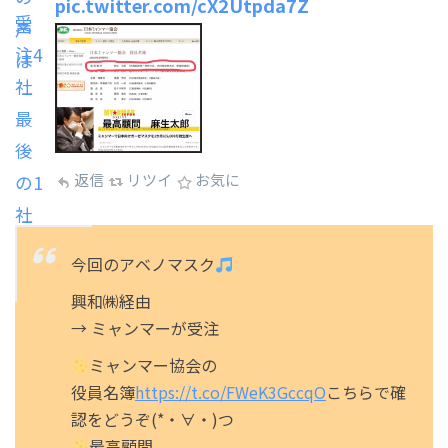
pic.twitter.com/cX2Utpda7Z
返信
リツイ
お気に
今回のアベノマスク
興和㈱経由
→ ミャンマーが受注
ミャンマー協会の
役員名簿
https://t.co/FWeK3GccqO
こちらで確
認をどうぞ(*・∀・)つ
最高顧問