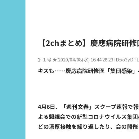
【2chまとめ】慶應病院研
1:
１号 ★
2020/04/08(水) 16:44:28.23 ID:xo3yDT
キスも……慶応病院研修医「集団感染」
4月6日、「週刊文春」スクープ速報で
よる懇親会での新型コロナウイルス集団
どの濃厚接触を繰り返したり、会の開催