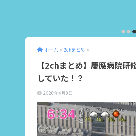
6
7
8
9
10
ホーム
2chまとめ
【2chまとめ】慶應病院研
していた！？
2020年4月8日