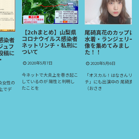
【2chまとめ】山梨県
尾碕真花のカップは？
コロナウイルス感染者
水着・ランジェリー画
者
ネットリンチ・私刑に
像を集めてみまし
フ
ついて
た！！
に
2020年5月7日
2020年5月6日
今ネットで大炎上を巻き起こ
「オスカル！はなきんリサー
しているのが 陽性と判明し
チ」にも出演中の 尾碕真花
性の
たことを
（おさき
デ