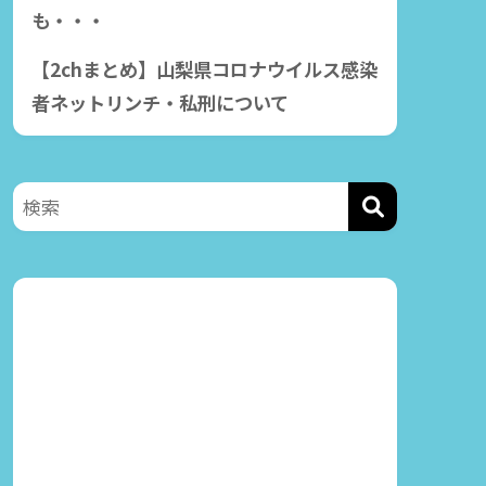
も・・・
【2chまとめ】山梨県コロナウイルス感染
【動
者ネットリンチ・私刑について
石川優実（岡村隆史降
恵俊
板署名運動中）が過去
と大
に風俗嬢を見下してい
た！
20
2020年5月1日
202
おび！
2020年4月23日の「オールナ
か
イトニッポン」での 岡村隆
史
川本豪のツイッター内
容との駒場孝中学校が
特定！！
2020年5月1日