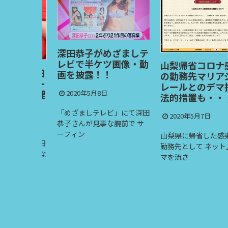
深田恭子がめざましテ
レビで半ケツ画像・動
山梨帰省コロナ感染
福田明日
画を披露！！
の勤務先マリアジュ
ヘアヌー
レールとのデマ投稿
売する理
2020年5月8日
法的措置も・・・
「めざましテレビ」にて深田
2020年5月7日
恭子さんが見事な腕前で サ
ーフィン
山梨県に帰省した感染女
の福田明日
勤務先として ネット上で
0年4月にな
マを流さ