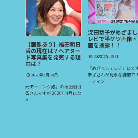
深田恭子がめざましテ
レビで半ケツ画像・動
山梨帰省コロナ感染
福田明日
画を披露！！
の勤務先マリアジュ
ヘアヌー
レールとのデマ投稿
売する理
2020年5月8日
法的措置も・・・
「めざましテレビ」にて深田
2020年5月7日
恭子さんが見事な腕前で サ
ーフィン
山梨県に帰省した感染女
の福田明日
勤務先として ネット上で
0年4月にな
マを流さ