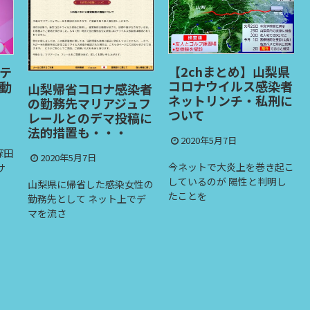
【2chまとめ】山梨県
尾碕真花のカップは？
コロナウイルス感染者
水着・ランジェリー画
者
ネットリンチ・私刑に
像を集めてみまし
フ
ついて
た！！
に
2020年5月7日
2020年5月6日
今ネットで大炎上を巻き起こ
「オスカル！はなきんリサー
しているのが 陽性と判明し
チ」にも出演中の 尾碕真花
性の
たことを
（おさき
デ