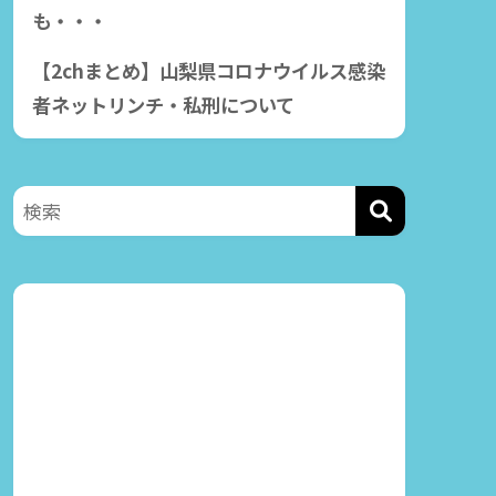
も・・・
【2chまとめ】山梨県コロナウイルス感染
【動
者ネットリンチ・私刑について
石川優実（岡村隆史降
恵俊
板署名運動中）が過去
と大
に風俗嬢を見下してい
た！
20
2020年5月1日
202
おび！
2020年4月23日の「オールナ
か
イトニッポン」での 岡村隆
史
川本豪のツイッター内
容との駒場孝中学校が
特定！！
2020年5月1日