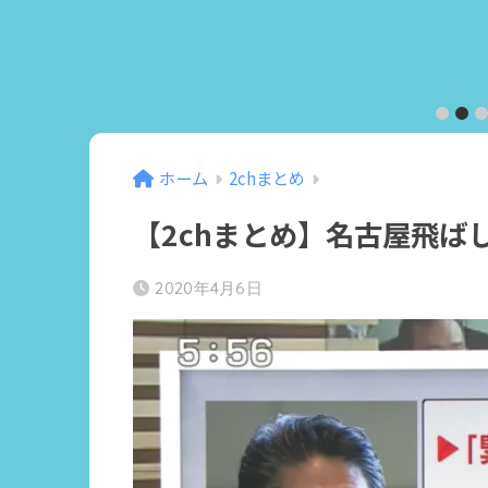
6
7
8
9
10
ホーム
2chまとめ
【2chまとめ】名古屋飛ば
2020年4月6日